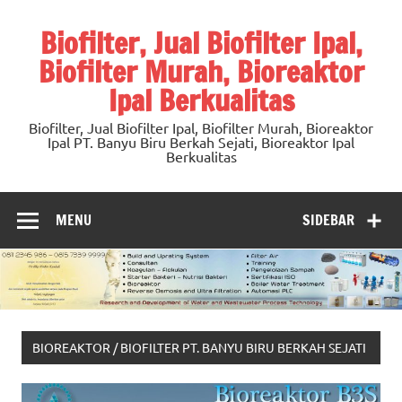
Skip
to
Biofilter, Jual Biofilter Ipal,
content
Biofilter Murah, Bioreaktor
Ipal Berkualitas
Biofilter, Jual Biofilter Ipal, Biofilter Murah, Bioreaktor
Ipal PT. Banyu Biru Berkah Sejati, Bioreaktor Ipal
Berkualitas
MENU
SIDEBAR
BIOREAKTOR / BIOFILTER PT. BANYU BIRU BERKAH SEJATI