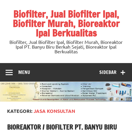
Skip
to
Biofilter, Jual Biofilter Ipal,
content
Biofilter Murah, Bioreaktor
Ipal Berkualitas
Biofilter, Jual Biofilter Ipal, Biofilter Murah, Bioreaktor
Ipal PT. Banyu Biru Berkah Sejati, Bioreaktor Ipal
Berkualitas
MENU
SIDEBAR
KATEGORI:
JASA KONSULTAN
BIOREAKTOR / BIOFILTER PT. BANYU BIRU