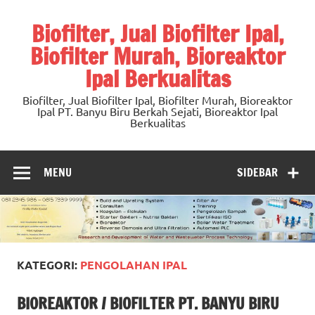
Skip
to
Biofilter, Jual Biofilter Ipal,
content
Biofilter Murah, Bioreaktor
Ipal Berkualitas
Biofilter, Jual Biofilter Ipal, Biofilter Murah, Bioreaktor
Ipal PT. Banyu Biru Berkah Sejati, Bioreaktor Ipal
Berkualitas
MENU
SIDEBAR
KATEGORI:
PENGOLAHAN IPAL
BIOREAKTOR / BIOFILTER PT. BANYU BIRU