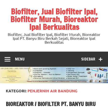
Skip
to
Biofilter, Jual Biofilter Ipal,
content
Biofilter Murah, Bioreaktor
Ipal Berkualitas
Biofilter, Jual Biofilter Ipal, Biofilter Murah, Bioreaktor
Ipal PT. Banyu Biru Berkah Sejati, Bioreaktor Ipal
Berkualitas
MENU
SIDEBAR
KATEGORI:
PENJERNIH AIR BANDUNG
BIOREAKTOR / BIOFILTER PT. BANYU BIRU