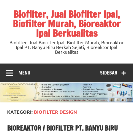
Skip
to
Biofilter, Jual Biofilter Ipal,
content
Biofilter Murah, Bioreaktor
Ipal Berkualitas
Biofilter, Jual Biofilter Ipal, Biofilter Murah, Bioreaktor
Ipal PT. Banyu Biru Berkah Sejati, Bioreaktor Ipal
Berkualitas
MENU
SIDEBAR
KATEGORI:
BIOFILTER DESIGN
BIOREAKTOR / BIOFILTER PT. BANYU BIRU