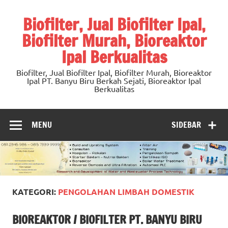
Skip
to
Biofilter, Jual Biofilter Ipal,
content
Biofilter Murah, Bioreaktor
Ipal Berkualitas
Biofilter, Jual Biofilter Ipal, Biofilter Murah, Bioreaktor
Ipal PT. Banyu Biru Berkah Sejati, Bioreaktor Ipal
Berkualitas
MENU
SIDEBAR
KATEGORI:
PENGOLAHAN LIMBAH DOMESTIK
BIOREAKTOR / BIOFILTER PT. BANYU BIRU