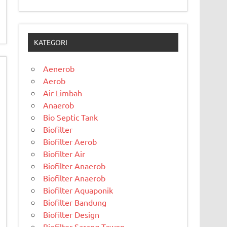
KATEGORI
Aenerob
Aerob
Air Limbah
Anaerob
Bio Septic Tank
Biofilter
Biofilter Aerob
Biofilter Air
Biofilter Anaerob
Biofilter Anaerob
Biofilter Aquaponik
Biofilter Bandung
Biofilter Design
Biofilter Sarang Tawon