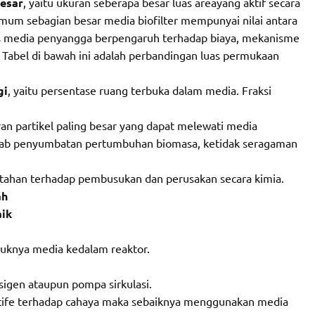
esar
, yaitu ukuran seberapa besar luas areayang aktif secara
umum sebagian besar media biofilter mempunyai nilai antara
s media penyangga berpengaruh terhadap biaya, mekanisme
abel di bawah ini adalah perbandingan luas permukaan
ia biofilter.
gi
, yaitu persentase ruang terbuka dalam media. Fraksi
an partikel paling besar yang dapat melewati media
ab penyumbatan pertumbuhan biomasa, ketidak seragaman
, tahan terhadap pembusukan dan perusakan secara kimia.
ah
ik
nya media kedalam reaktor.
sigen ataupun pompa sirkulasi.
nsitife terhadap cahaya maka sebaiknya menggunakan media