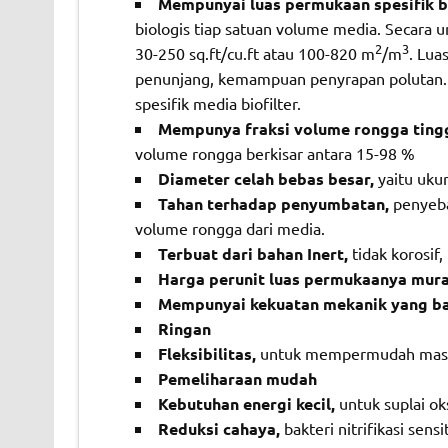
Mempunyai luas permukaan spesifik b
biologis tiap satuan volume media. Secara 
2
3
30-250 sq.ft/cu.ft atau 100-820 m
/m
. Lua
penunjang, kemampuan penyrapan polutan. T
spesifik med
Mempunya fraksi volume rongga ting
volume rongga berkisar antara 15-98 %
Diameter celah bebas besar,
yaitu ukur
Tahan terhadap penyumbatan,
penyeb
volume rongga dari media.
Terbuat dari bahan Inert,
tidak korosif
Harga perunit luas permukaanya mur
Mempunyai kekuatan mekanik yang ba
Ringan
Fleksibilitas,
untuk mempermudah masuk
Pemeliharaan mudah
Kebutuhan energi kecil,
untuk suplai ok
Reduksi cahaya,
bakteri nitrifikasi se