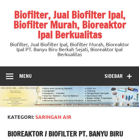
Skip
to
Biofilter, Jual Biofilter Ipal,
content
Biofilter Murah, Bioreaktor
Ipal Berkualitas
Biofilter, Jual Biofilter Ipal, Biofilter Murah, Bioreaktor
Ipal PT. Banyu Biru Berkah Sejati, Bioreaktor Ipal
Berkualitas
MENU
SIDEBAR
KATEGORI:
SARINGAN AIR
BIOREAKTOR / BIOFILTER PT. BANYU BIRU