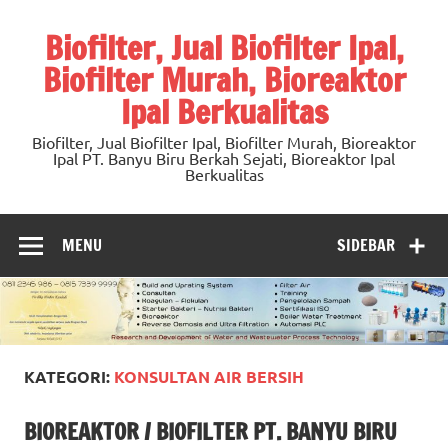
Skip
to
Biofilter, Jual Biofilter Ipal,
content
Biofilter Murah, Bioreaktor
Ipal Berkualitas
Biofilter, Jual Biofilter Ipal, Biofilter Murah, Bioreaktor
Ipal PT. Banyu Biru Berkah Sejati, Bioreaktor Ipal
Berkualitas
MENU
SIDEBAR
KATEGORI:
KONSULTAN AIR BERSIH
BIOREAKTOR / BIOFILTER PT. BANYU BIRU