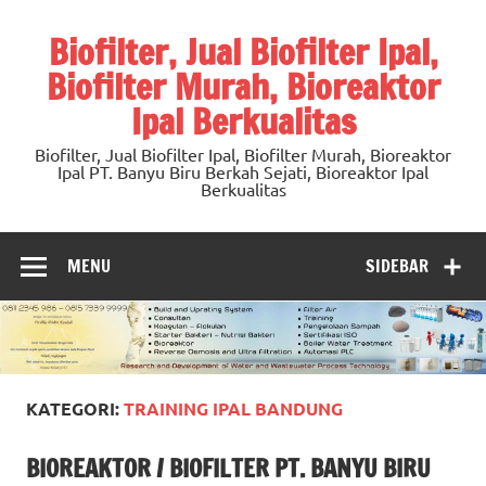
Skip
to
Biofilter, Jual Biofilter Ipal,
content
Biofilter Murah, Bioreaktor
Ipal Berkualitas
Biofilter, Jual Biofilter Ipal, Biofilter Murah, Bioreaktor
Ipal PT. Banyu Biru Berkah Sejati, Bioreaktor Ipal
Berkualitas
MENU
SIDEBAR
KATEGORI:
TRAINING IPAL BANDUNG
BIOREAKTOR / BIOFILTER PT. BANYU BIRU