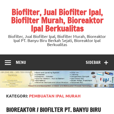
Skip
to
Biofilter, Jual Biofilter Ipal,
content
Biofilter Murah, Bioreaktor
Ipal Berkualitas
Biofilter, Jual Biofilter Ipal, Biofilter Murah, Bioreaktor
Ipal PT. Banyu Biru Berkah Sejati, Bioreaktor Ipal
Berkualitas
MENU
SIDEBAR
KATEGORI:
PEMBUATAN IPAL MURAH
BIOREAKTOR / BIOFILTER PT. BANYU BIRU