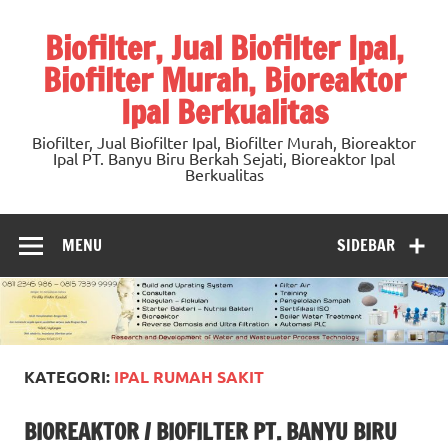
Skip
to
Biofilter, Jual Biofilter Ipal,
content
Biofilter Murah, Bioreaktor
Ipal Berkualitas
Biofilter, Jual Biofilter Ipal, Biofilter Murah, Bioreaktor
Ipal PT. Banyu Biru Berkah Sejati, Bioreaktor Ipal
Berkualitas
MENU
SIDEBAR
KATEGORI:
IPAL RUMAH SAKIT
BIOREAKTOR / BIOFILTER PT. BANYU BIRU