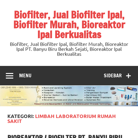
Skip
to
Biofilter, Jual Biofilter Ipal,
content
Biofilter Murah, Bioreaktor
Ipal Berkualitas
Biofilter, Jual Biofilter Ipal, Biofilter Murah, Bioreaktor
Ipal PT. Banyu Biru Berkah Sejati, Bioreaktor Ipal
Berkualitas
MENU
SIDEBAR
KATEGORI:
LIMBAH LABORATORIUM RUMAH
SAKIT
BIOREAKTOR / BIOFILTER PT. BANYU BIRU