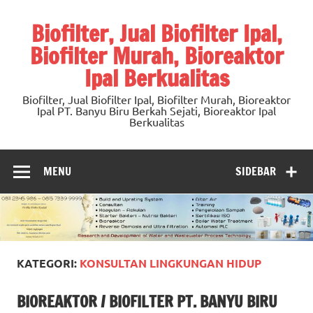
Skip
to
Biofilter, Jual Biofilter Ipal,
content
Biofilter Murah, Bioreaktor
Ipal Berkualitas
Biofilter, Jual Biofilter Ipal, Biofilter Murah, Bioreaktor
Ipal PT. Banyu Biru Berkah Sejati, Bioreaktor Ipal
Berkualitas
MENU
SIDEBAR
KATEGORI:
KONSULTAN LINGKUNGAN HIDUP
BIOREAKTOR / BIOFILTER PT. BANYU BIRU