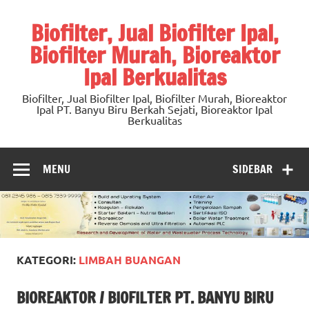
Skip
to
Biofilter, Jual Biofilter Ipal,
content
Biofilter Murah, Bioreaktor
Ipal Berkualitas
Biofilter, Jual Biofilter Ipal, Biofilter Murah, Bioreaktor
Ipal PT. Banyu Biru Berkah Sejati, Bioreaktor Ipal
Berkualitas
MENU
SIDEBAR
KATEGORI:
LIMBAH BUANGAN
BIOREAKTOR / BIOFILTER PT. BANYU BIRU