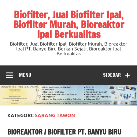
Skip
to
Biofilter, Jual Biofilter Ipal,
content
Biofilter Murah, Bioreaktor
Ipal Berkualitas
Biofilter, Jual Biofilter Ipal, Biofilter Murah, Bioreaktor
Ipal PT. Banyu Biru Berkah Sejati, Bioreaktor Ipal
Berkualitas
MENU
SIDEBAR
KATEGORI:
SARANG TAWON
BIOREAKTOR / BIOFILTER PT. BANYU BIRU