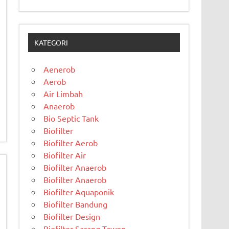
KATEGORI
Aenerob
Aerob
Air Limbah
Anaerob
Bio Septic Tank
Biofilter
Biofilter Aerob
Biofilter Air
Biofilter Anaerob
Biofilter Anaerob
Biofilter Aquaponik
Biofilter Bandung
Biofilter Design
Biofilter Sarang Tawon