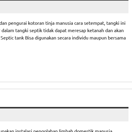
 dan pengurai kotoran tinja manusia cara setempat, tangki ini
r dalam tangki septik tidak dapat meresap ketanah dan akan
. Septic tank Bisa digunakan secara individu maupun bersama
rupakan instalasi pengolahan limbah domestik manusia