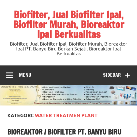
Skip
to
Biofilter, Jual Biofilter Ipal,
content
Biofilter Murah, Bioreaktor
Ipal Berkualitas
Biofilter, Jual Biofilter Ipal, Biofilter Murah, Bioreaktor
Ipal PT. Banyu Biru Berkah Sejati, Bioreaktor Ipal
Berkualitas
MENU
SIDEBAR
KATEGORI:
WATER TREATMEN PLANT
BIOREAKTOR / BIOFILTER PT. BANYU BIRU